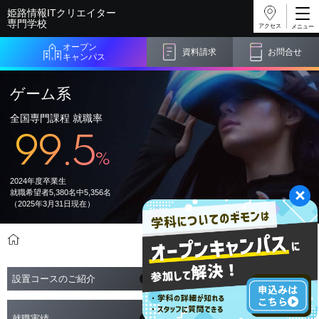
姫路情報ITクリエイター
専門学校
アクセス
オープン
資料請求
お問合せ
キャンパス
ゲーム系
全国専門課程 就職率
99.5
%
2024年度卒業生
就職希望者5,380名中5,356名
（2025年3月31日現在）
学科・コース紹介
ゲーム系
設置コースのご紹介
2つのポイント
質の高い
就職実績