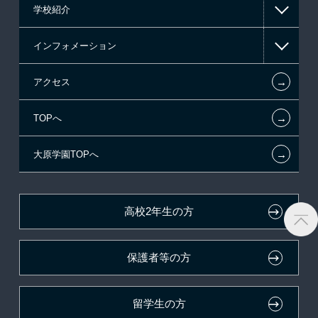
学校紹介
日本学生支援機構の奨学金
一般入学
インフォメーション
日本政策金融公庫（国の教育ローン）
AO入学制度
在校生からあなたへ
←
アクセス
提携教育ローン
指定校推薦入学
夢を叶えた先輩たち
お知らせ・新着情報
←
TOPへ
新聞奨学生
特別推薦入学
施設・研修所
在校生へのお知らせ
←
大原学園TOPへ
試験による特待生制度
推薦入学
学生マンションのご案内
各種証明書の発行ご希望の方
ボランティア・クラブ・
面接のみによる特待生制度
大原の資格サポート制度
卒業生の方（2019年3月以降の卒業生）
生徒会活動推薦入学
高校2年生の方
取得資格による特待生制度
自己推薦入学
大原学園グループ案内
採用ご担当の方
保護者等の方
クラブ特待生制度
学費
吹奏楽部による特待生制度
大学・短大・公務員併願制度
留学生の方