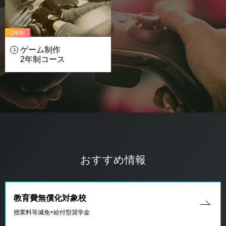
2年制
ゲーム制作
2年制
コース
おすすめ情報
教育費無償化対象校
授業料等減免+給付型奨学金