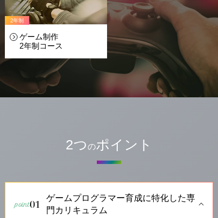
2年制
ゲーム制作
2年制
コース
2つ
ポイント
の
ゲームプログラマー育成に特化した専
01
門カリキュラム