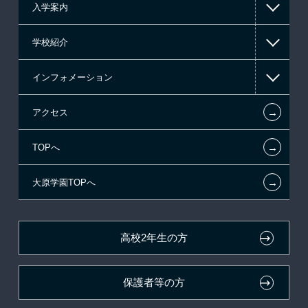
入学案内
高等教育の修学支援新制度
学校紹介
日本学生支援機構の奨学金
一般入学
インフォメーション
日本政策金融公庫（国の教育ローン）
AO入学制度
在校生からあなたへ
←
アクセス
提携教育ローン
指定校推薦入学
夢を叶えた先輩たち
お知らせ・新着情報
←
TOPへ
新聞奨学生
特別推薦入学
施設・研修所
在校生へのお知らせ
←
大原学園TOPへ
試験による特待生制度
推薦入学
学生マンションのご案内
各種証明書の発行ご希望の方
ボランティア・クラブ・
面接のみによる特待生制度
大原の資格サポート制度
卒業生の方（2019年3月以降の卒業生）
生徒会活動推薦入学
高校2年生の方
取得資格による特待生制度
自己推薦入学
大原学園グループ案内
採用ご担当の方
保護者等の方
クラブ特待生制度
学費