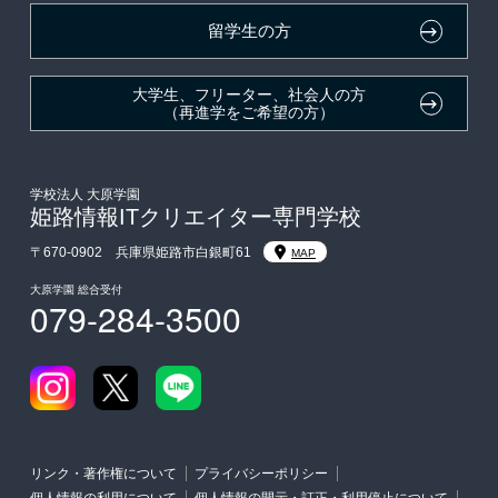
吹奏楽部による特待生制度
大学・短大・公務員併願制度
留学生の方
デザインコンクール＆マンガコンクール特待生制度
親族紹介制度
大学生、フリーター、社会人の方
（再進学をご希望の方）
学校法人 大原学園
姫路情報ITクリエイター専門学校
〒670-0902 兵庫県姫路市白銀町61
MAP
大原学園 総合受付
079-284-3500
リンク・著作権について
プライバシーポリシー
個人情報の利用について
個人情報の開示・訂正・利用停止について