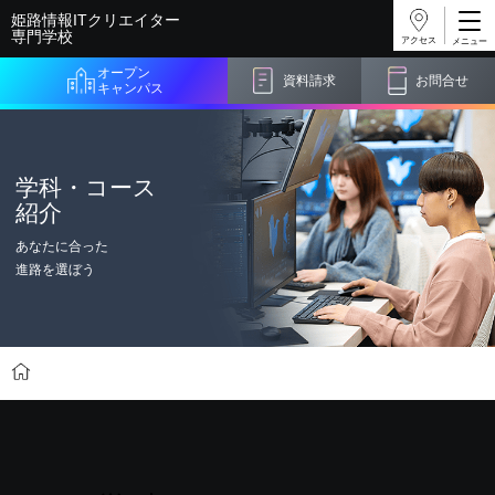
姫路情報ITクリエイター
専門学校
アクセス
オープン
資料請求
お問合せ
キャンパス
学科・コース
紹介
あなたに合った
進路を選ぼう
学科・コース紹介