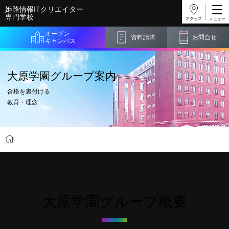
姫路情報ITクリエイター
専門学校
アクセス
オープン
資料請求
お問合せ
キャンパス
大原学園グループ案内
合格を裏付ける
教育・理念
学校紹介
大原学園グループ案内
大原学園グループ概要