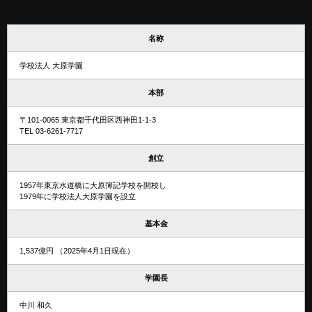
名称
学校法人 大原学園
本部
〒101-0065 東京都千代田区西神田1-1-3
TEL 03-6261-7717
創立
1957年東京水道橋に大原簿記学校を開校し
1979年に学校法人大原学園を設立
基本金
1,537億円 （2025年4月1日現在）
学園長
中川 和久