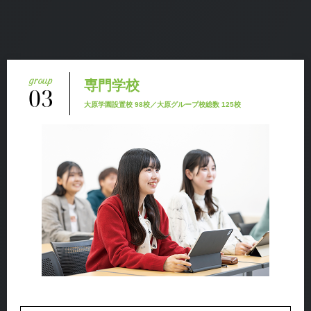
専門学校
03
大原学園設置校 98校／大原グループ校総数 125校