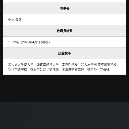
理事長
中本 毎彦
教職員総数
1,622名（2025年4月1日現在）
設置校等
①大原大学院大学 ②東京経営大学 ③専門学校 ④大原学園 美空高等学校
⑤日本語学校 ⑥府中ひばり幼稚園 ⑦生涯学習教育 ⑧グループ会社