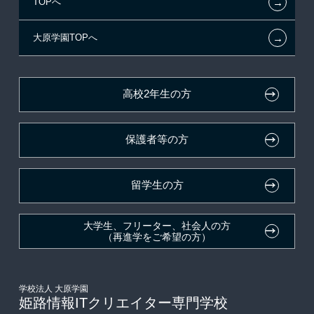
←
TOPへ
新聞奨学生
特別推薦入学
施設・研修所
在校生へのお知らせ
←
大原学園TOPへ
試験による特待生制度
推薦入学
学生マンションのご案内
各種証明書の発行ご希望の方
ボランティア・クラブ・
面接のみによる特待生制度
大原の資格サポート制度
卒業生の方（2019年3月以降の卒業生）
生徒会活動推薦入学
高校2年生の方
取得資格による特待生制度
自己推薦入学
大原学園グループ案内
採用ご担当の方
保護者等の方
クラブ特待生制度
学費
吹奏楽部による特待生制度
大学・短大・公務員併願制度
留学生の方
デザインコンクール＆マンガコンクール特待生制度
親族紹介制度
大学生、フリーター、社会人の方
（再進学をご希望の方）
学校法人 大原学園
姫路情報ITクリエイター専門学校