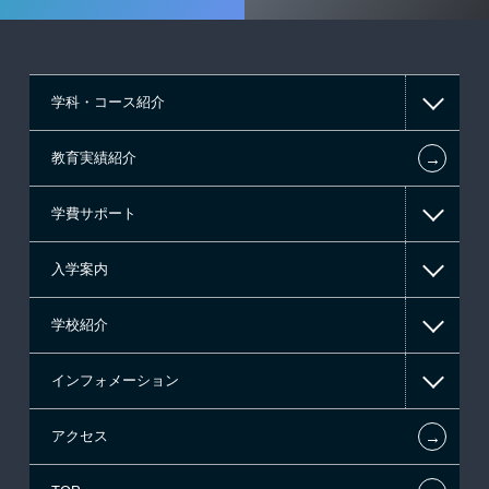
学科・コース紹介
←
教育実績紹介
情報IT系
学費サポート
ゲーム系
入学案内
高等教育の修学支援新制度
学校紹介
日本学生支援機構の奨学金
一般入学
インフォメーション
日本政策金融公庫（国の教育ローン）
AO入学制度
在校生からあなたへ
←
アクセス
提携教育ローン
指定校推薦入学
夢を叶えた先輩たち
お知らせ・新着情報