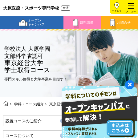
大原医療・スポーツ専門学校
金沢
アクセス
オープン
資料請求
お問合せ
キャンパス
学校法人 大原学園
文部科学省認可
東京経営大学
学士取得コース
専門スキル修得と大学卒業を目指す！
学科・コース紹介
東京経営大学 学士取得コース
設置コースのご紹介
東京経営大学について
コースについて
卒業までの流れ