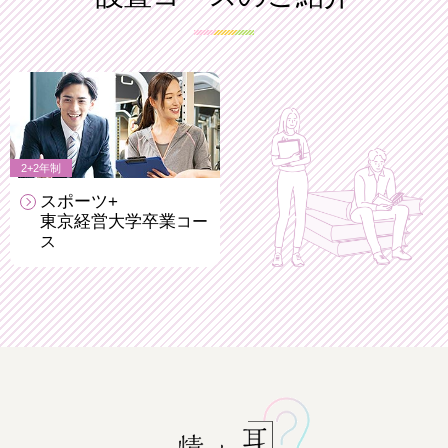
2+2年制
スポーツ+
東京経営大学卒業
コー
ス