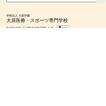
親族紹介制度
学校法人 大原学園
大原医療・スポーツ専門学校
〒920-0031 石川県金沢市広岡1-1-15
MAP
大原学園 総合受付
076-221-5757
リンク・著作権について
プライバシーポリシー
個人情報の利用について
個人情報の開示・訂正・利用停止について
職業実践専門課程の基本情報について
情報公開・学校関係者評価について
修学支援新制度に関連する情報提供資料について
採用情報
© Ohara Allrights Reserved.