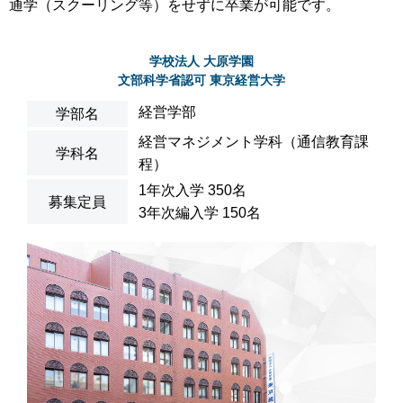
通学（スクーリング等）をせずに卒業が可能です。
学校法人 大原学園
文部科学省認可 東京経営大学
経営学部
学部名
経営マネジメント学科（通信教育課
学科名
程）
1年次入学 350名
募集定員
3年次編入学 150名