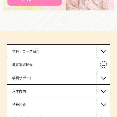
学科・コース紹介
←
教育実績紹介
医療事務系
学費サポート
スポーツ・トレーナー系
入学案内
東京経営大学 学士取得コース
高等教育の修学支援新制度
学校紹介
日本学生支援機構の奨学金
一般入学