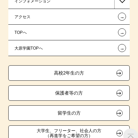
インフォメーション
日本政策金融公庫（国の教育ローン）
AO入学制度
在校生からあなたへ
←
アクセス
提携教育ローン
特別推薦入学
夢を叶えた先輩たち
お知らせ・新着情報
←
TOPへ
試験による特待生制度
推薦入学
施設・研修所
在校生へのお知らせ
ボランティア・クラブ・
←
大原学園TOPへ
取得資格による特待生制度
学生寮・マンションのご案内
各種証明書の発行ご希望の方
生徒会活動推薦入学
クラブ特待生制度
自己推薦入学
大原の資格サポート制度
卒業生の方（2019年3月以降の卒業生）
高校2年生の方
スポーツクラブ特待生制度
学費
大原学園グループ案内
採用ご担当の方
保護者等の方
入学前のお勧め学習システム
東京経営大学への3年次編入学
留学生の方
大学・短大・公務員併願制度
大学生、フリーター、社会人の方
（再進学をご希望の方）