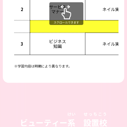
サービス
2
ネイル実習
マナー
スクロールできます
ビジネス
3
ネイル実習
知識
学習内容は時期により異なります。
けい
せっちこう
ビューティー
系
設置校