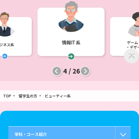
情報IT系
ゲーム
ジネス系
・デザ
4 / 26
TOP
留学生の方
ビューティー系
学科・コース紹介