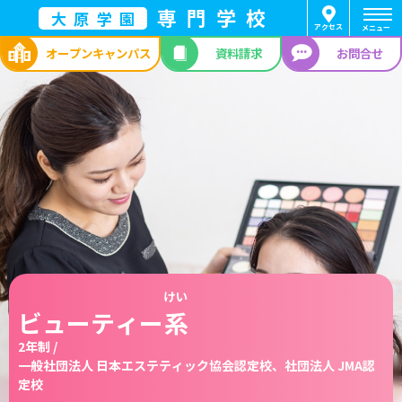
専門学校
大原学園
アクセス
メニュー
オープン
キャンパス
資料請求
お問合せ
けい
ビューティー
系
2年制 /
一般社団法人 日本エステティック協会認定校、社団法人 JMA認
定校