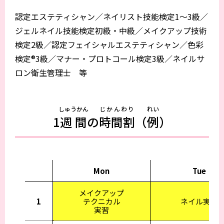
認定エステティシャン／ネイリスト技能検定1〜3級／
ジェルネイル技能検定初級・中級／メイクアップ技術
検定2級／認定フェイシャルエステティシャン／色彩
検定®3級／マナー・プロトコール検定3級／ネイルサ
ロン衛生管理士 等
しゅうかん
じかんわり
れい
1
週間
の
時間割
（
例
）
Mon
Tue
メイクアップ
1
テクニカル
ネイル実習
実習