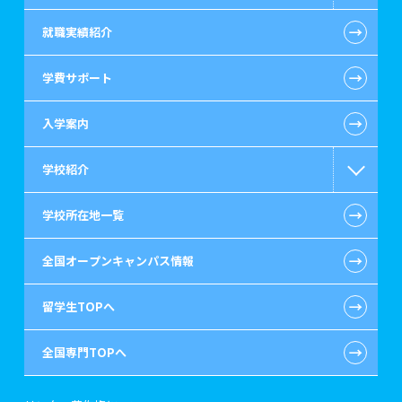
←
就職実績紹介
国際コミュニケーション
←
学費サポート
公認会計士・税理士系
←
入学案内
ビジネス系
学校紹介
情報IT系
←
学校所在地一覧
ゲーム・CG・デザイン系
留学生が大原を選ぶ理由
←
全国オープンキャンパス情報
歯科衛生士系
キャンパスライフ
←
留学生TOPへ
介護福祉系
先輩からのメッセージ
←
全国専門TOPへ
ホテル・トラベル系
施設・研修所
ブライダル系
アパート・寮のご案内