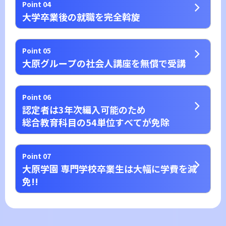
Point 04
大学卒業後の就職を完全斡旋
Point 05
大原グループの社会人講座を無償で受講
Point 06
認定者は3年次編入可能のため
総合教育科目の54単位すべてが免除
Point 07
大原学園 専門学校卒業生は大幅に学費を減
免!!