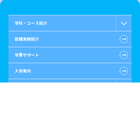
学科・コース紹介
←
就職実績紹介
国際コミュニケーション
←
学費サポート
公認会計士・税理士系
←
入学案内
ビジネス系
学校紹介
情報IT系
←
学校所在地一覧
ゲーム・CG・デザイン系
留学生が大原を選ぶ理由
東京経営大学 学士取得コース
←
全国オープンキャンパス情報
歯科衛生士系
キャンパスライフ
←
留学生TOPへ
介護福祉系
先輩からのメッセージ