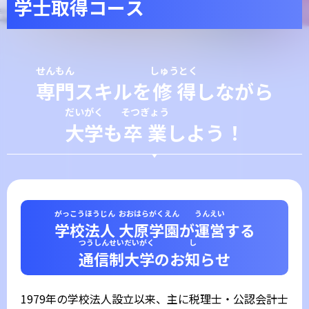
学士取得
コース
せんもん
しゅうとく
専門
スキルを
修得
しながら
だいがく
そつぎょう
大学
も
卒業
しよう！
がっこうほうじん
おおはらがくえん
うんえい
学校法人
大原学園
が
運営
する
つうしんせいだいがく
し
通信制大学
のお
知
らせ
1979年の学校法人設立以来、主に税理士・公認会計士