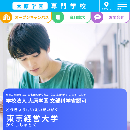
専門学校
大原学園
アクセス
メニュー
オープン
キャンパス
資料請求
お問合せ
がっこうほうじん
おおはらがくえん
もんぶかがくしょうにんか
学校法人
大原学園
文部科学省認可
とうきょうけいえいだいがく
東京経営大学
がくししゅとく