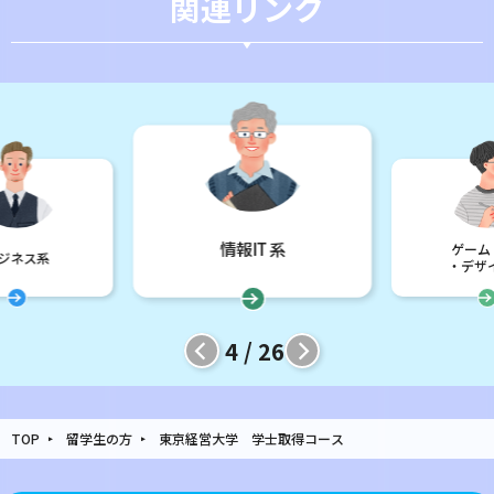
関連
リンク
ゲーム・CG
・デザイン系
情報IT系
歯科衛
5 / 26
TOP
留学生の方
東京経営大学 学士取得コース