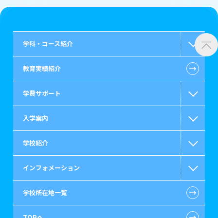
学科・コース紹介
←
教育実績紹介
国家公務員・地方公務員系
学費サポート
警察官・消防官系
入学案内
救急救命士系
高等教育の修学支援新制度
学校紹介
公認会計士・税理士系
日本学生支援機構の奨学金
一般入学
インフォメーション
ビジネス系
国の教育ローン
AO入学
在校生からあなたへ
←
学校所在地一覧
情報IT系
提携教育ローン
指定校推薦入学
施設・研修所
お知らせ・新着情報
←
TOPへ
ゲーム・CG・デザイン系
保育士修学資金貸付制度
特別推薦入学
学生寮・マンションのご案内
在校生へのお知らせ