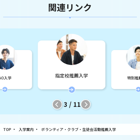
関連リンク
指定校推薦入学
AO入学
特別推
3 / 11
TOP
入学案内
ボランティア・クラブ・生徒会活動推薦入学