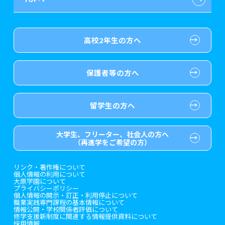
医療事務系
介護福祉士等修学資金貸付制度
推薦入学
大原の資格サポート制度
よくある質問
高校2年生の方へ
歯科衛生士系
専門実践教育訓練給付金制度
ボランティア・クラブ・
大原学園グループ案内
各種証明書の発行ご希望の方
生徒会活動推薦入学
保護者等の方へ
保育士・幼稚園教諭系
試験による特待生制度
自己推薦入学
卒業生の方
（2019年3月以降の卒業生）
介護福祉系
資格・クラブ活動による
大学生・短期大学生特別入学
採用ご担当の方
特待生制度
留学生の方へ
ホテル・鉄道・トラベル系
東京経営大学への3年次編入学
大学生、フリーター、社会人の方へ
（再進学をご希望の方）
ブライダル系
短期大学との併修
リンク・著作権について
個人情報の利用について
ビューティー系
入学前のお勧め学習システム
大原学園について
プライバシーポリシー
個人情報の開示・訂正・利用停止について
職業実践専門課程の基本情報について
美容師系
大学・短期大学・公務員
併願制度
情報公開・学校関係者評価について
修学支援新制度に関連する情報提供資料について
採用情報