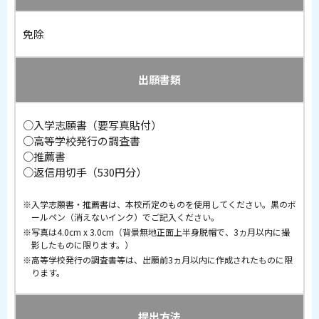
免除
出願書類
○入学志願書（要写真貼付）
○高等学校発行の調査書
○推薦書
○返信用切手（530円分）
入学志願書・推薦書は、本校所定のものを使用してください。黒のボ
ールペン（消えないインク）でご記入ください。
写真は4.0cm x 3.0cm（背景無地正面上半身脱帽で、3ヵ月以内に撮
影したものに限ります。）
高等学校発行の調査書等は、出願前3ヵ月以内に作成されたものに限
ります。
提出方法