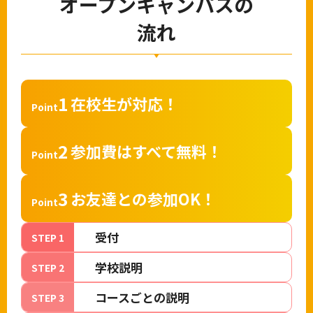
オープンキャンパスの
流れ
1
在校生が対応！
Point
2
参加費はすべて無料！
Point
3
お友達との参加OK！
Point
受付
STEP 1
学校説明
STEP 2
コースごとの説明
STEP 3