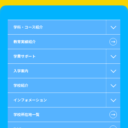
学科・コース紹介
←
教育実績紹介
国家公務員・地方公務員系
学費サポート
警察官・消防官系
入学案内
救急救命士系
高等教育の修学支援新制度
学校紹介
公認会計士・税理士系
日本学生支援機構の奨学金
一般入学
インフォメーション
ビジネス系
国の教育ローン
AO入学
在校生からあなたへ
←
学校所在地一覧
情報IT系
提携教育ローン
指定校推薦入学
施設・研修所
お知らせ・新着情報