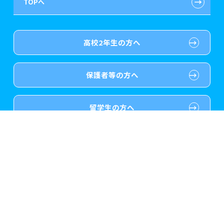
←
TOPへ
ゲーム・CG・デザイン系
保育士修学資金貸付制度
特別推薦入学
学生寮・マンションのご案内
在校生へのお知らせ
医療事務系
介護福祉士等修学資金貸付制度
推薦入学
大原の資格サポート制度
よくある質問
高校2年生の方へ
歯科衛生士系
専門実践教育訓練給付金制度
ボランティア・クラブ・
大原学園グループ案内
各種証明書の発行ご希望の方
生徒会活動推薦入学
保護者等の方へ
保育士・幼稚園教諭系
試験による特待生制度
自己推薦入学
卒業生の方
（2019年3月以降の卒業生）
介護福祉系
資格・クラブ活動による
大学生・短期大学生特別入学
採用ご担当の方
特待生制度
留学生の方へ
ホテル・鉄道・トラベル系
東京経営大学への3年次編入学
大学生、フリーター、社会人の方へ
（再進学をご希望の方）
全国オープンキャンパス情報
ブライダル系
短期大学との併修
リンク・著作権について
個人情報の利用について
ビューティー系
入学前のお勧め学習システム
大原学園について
プライバシーポリシー
個人情報の開示・訂正・利用停止について
職業実践専門課程の基本情報について
美容師系
大学・短期大学・公務員
併願制度
情報公開・学校関係者評価について
修学支援新制度に関連する情報提供資料について