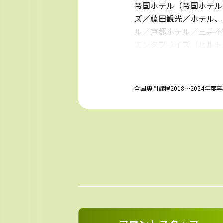
帝国ホテル（帝国ホテル
ズ／藤田観光／ホテル、
ル／京都ホテル／三井不
エンタプライズ（ヒルト
テルズ／ザ・テラスホテ
ピタリティコーポレーシ
都ホテル）／近鉄・都ホ
全国専門課程2018〜2024年
横浜）／聚楽／ヒルトン
の平ホテル＆リゾーツ／
【鉄道・交通】
JR東日本／JR西日本／J
東武鉄道／西武鉄道／つ
東鉄道／長野電鉄／阪急
屋鉄道／えちごトキめき
【トラベル】