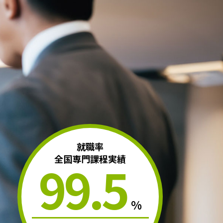
ープン
資料請求
お問合せ
アクセス
メニュー
ャンパス
就職率
全国専門課程実績
99.5
%