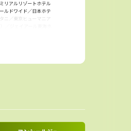
ミリアルリゾートホテル
ールドワイド／日本ホテ
タニ／東京ヒューマニア
京）／ジェイアール東海ホ
トグループ／森ビルホス
テルズ（大阪マリオット
ビス（ウェスティンホテル
ンタワー東急ホテル／池
東京モノレール／東急電鉄／
成電鉄／新京成電鉄／関
鉄／京都丹後鉄道／名古
道／黒部峡谷鉄道