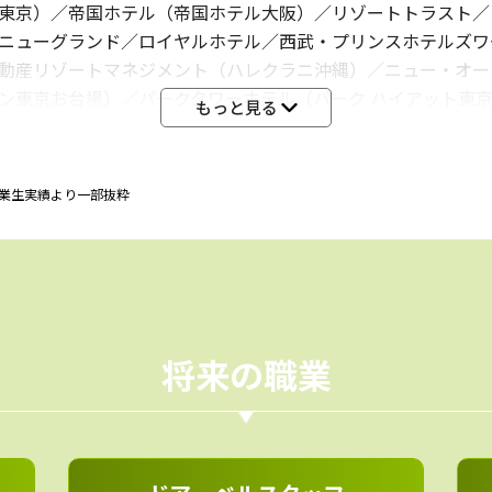
東京）／帝国ホテル（帝国ホテル大阪）／リゾートトラスト／
ニューグランド／ロイヤルホテル／西武・プリンスホテルズワ
動産リゾートマネジメント（ハレクラニ沖縄）／ニュー・オー
ン東京お台場）／パークタワーホテル（パーク ハイアット東
ルズ／ホテルオークラ東京／ホテルオークラ神戸／星野リゾー
ョン／京王プラザホテル／グランドニッコー東京／近鉄・都ホ
テルズ（都ホテル 京都八条）／横浜ホスピタリティー・サー
度卒業生実績より一部抜粋
東京／横浜グランドインターコンチネンタルホテル／セルリア
富士屋ホテル
R東海／JR北海道／JR四国／東京メトロ／Osaka Metro／
くばエクスプレス／京浜急行電鉄／小田急電鉄／京王電鉄／京
将来の職業
電鉄／阪神電気鉄道／北大阪急行電鉄／近畿日本鉄道／南海電
鉄道株式会社／福井鉄道／三陸鉄道／青い森鉄道／日本貨物鉄