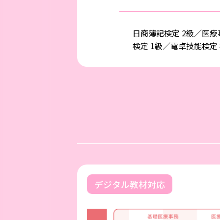
日商簿記検定 2級／医療
検定 1級／電卓技能検定
デジタル教材対応