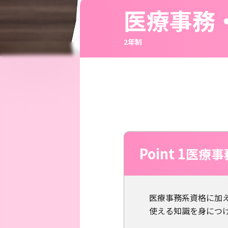
医療事務
2年制
Point 1
医療事
医療事務系資格に加
使える知識を身につ