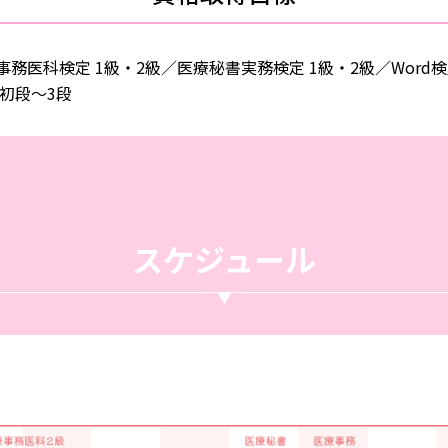
事務医科検定 1級・2級／医療秘書実務検定 1級・2級／Word検
 初段〜3段
スケジュール