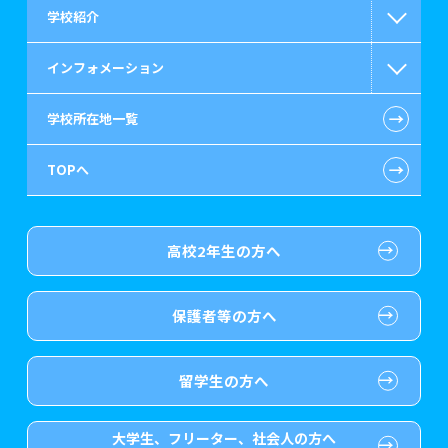
学校紹介
公認会計士・税理士系
日本学生支援機構の奨学金
一般入学
インフォメーション
ビジネス系
国の教育ローン
AO入学
在校生からあなたへ
←
学校所在地一覧
情報IT系
提携教育ローン
指定校推薦入学
施設・研修所
お知らせ・新着情報
←
TOPへ
ゲーム・CG・デザイン系
保育士修学資金貸付制度
特別推薦入学
学生寮・マンションのご案内
在校生へのお知らせ
医療事務系
介護福祉士等修学資金貸付制度
推薦入学
大原の資格サポート制度
よくある質問
高校2年生の方へ
歯科衛生士系
専門実践教育訓練給付金制度
ボランティア・クラブ・
大原学園グループ案内
各種証明書の発行ご希望の方
生徒会活動推薦入学
保護者等の方へ
保育士・幼稚園教諭系
試験による特待生制度
自己推薦入学
卒業生の方
（2019年3月以降の卒業生）
介護福祉系
資格・クラブ活動による
大学生・短期大学生特別入学
採用ご担当の方
特待生制度
留学生の方へ
ホテル・鉄道・トラベル系
東京経営大学への3年次編入学
大学生、フリーター、社会人の方へ