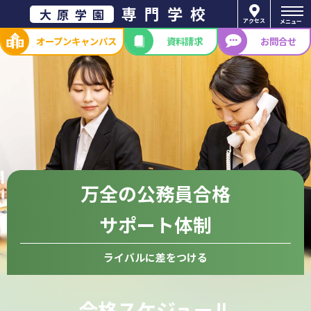
専門学校
大原学園
アクセス
メニュー
オープン
キャンパス
資料請求
お問合せ
万全の公務員合格
サポート体制
ライバルに差をつける
合格スケジュール