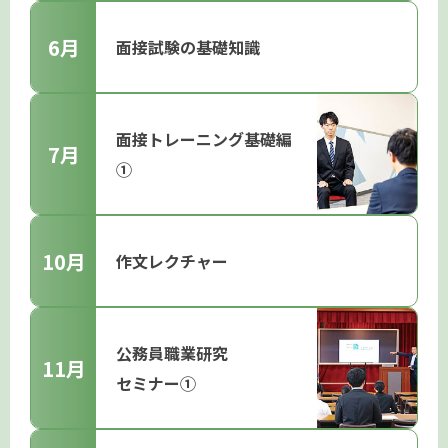
6月
面接試験の基礎知識
面接トレーニング
基礎編
7月
①
10月
作文レクチャー
公務員職業研究
11月
セミナー①