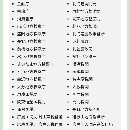
金融庁
北海道開発局
警察庁
東北地方整備局
消費者庁
関東地方整備局
山形地方検察庁
北陸地方整備局
盛岡地方検察庁
北海道農政事務所
長野地方検察庁
東北農政局
前橋地方検察庁
北陸農政局
水戸地方検察庁
統計センター
さいたま地方検察庁
横浜税関
神戸地方検察庁
函館税関
金沢地方検察庁
名古屋税関
大分地方検察庁
大阪税関
東京国税局
神戸税関
関東信越国税局
門司税関
仙台国税局
長野地方裁判所
広島国税局 岡山東税務署
和歌山地方裁判所
広島国税局 広島東税務署
広島出入国在留管理局