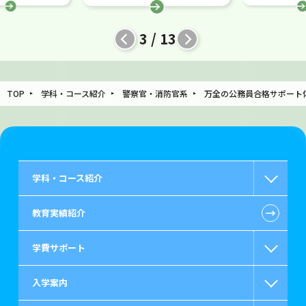
3 / 13
TOP
学科・コース紹介
警察官・消防官系
万全の公務員合格サポート
学科・コース紹介
←
教育実績紹介
国家公務員・地方公務員系
学費サポート
警察官・消防官系
入学案内
救急救命士系
高等教育の修学支援新制度