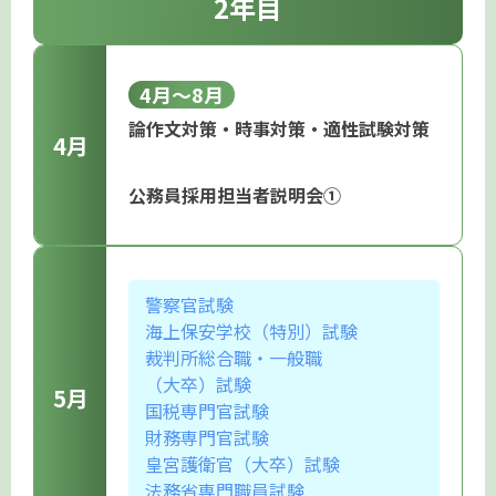
2年目
4月〜8月
論作文対策・時事対策・適性試験対策
4月
公務員採用担当者説明会①
警察官試験
海上保安学校（特別）試験
裁判所総合職・一般職
（大卒）試験
5月
国税専門官試験
財務専門官試験
皇宮護衛官（大卒）試験
法務省専門職員試験