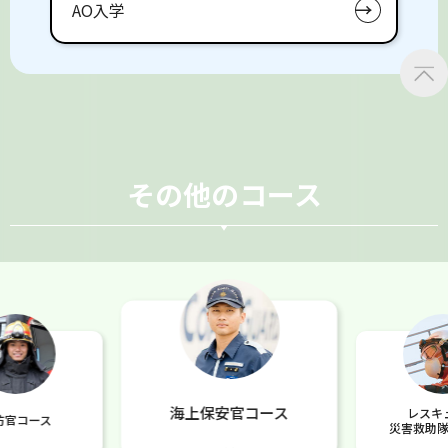
AO入学
その他のコース
海上保安官コース
レスキ
防官コース
災害救助