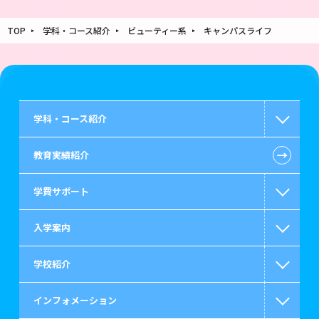
TOP
学科・コース紹介
ビューティー系
キャンパスライフ
学科・コース紹介
←
教育実績紹介
国家公務員・地方公務員系
学費サポート
警察官・消防官系
入学案内
救急救命士系
高等教育の修学支援新制度
学校紹介
公認会計士・税理士系
日本学生支援機構の奨学金
一般入学
インフォメーション
ビジネス系
国の教育ローン
AO入学
在校生からあなたへ