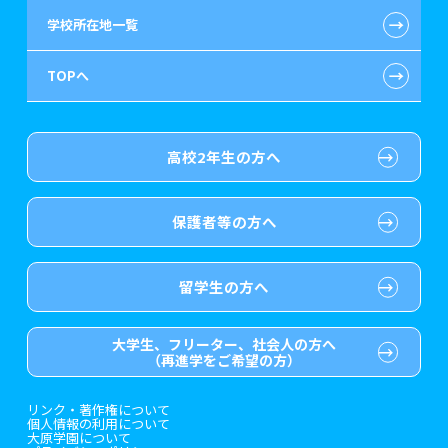
←
学校所在地一覧
情報IT系
提携教育ローン
指定校推薦入学
施設・研修所
お知らせ・新着情報
←
TOPへ
ゲーム・CG・デザイン系
保育士修学資金貸付制度
特別推薦入学
学生寮・マンションのご案内
在校生へのお知らせ
医療事務系
介護福祉士等修学資金貸付制度
推薦入学
大原の資格サポート制度
よくある質問
高校2年生の方へ
歯科衛生士系
専門実践教育訓練給付金制度
ボランティア・クラブ・
大原学園グループ案内
各種証明書の発行ご希望の方
生徒会活動推薦入学
保護者等の方へ
保育士・幼稚園教諭系
試験による特待生制度
自己推薦入学
卒業生の方
（2019年3月以降の卒業生）
介護福祉系
資格・クラブ活動による
大学生・短期大学生特別入学
採用ご担当の方
特待生制度
留学生の方へ
ホテル・鉄道・トラベル系
東京経営大学への3年次編入学
大学生、フリーター、社会人の方へ
（再進学をご希望の方）
ブライダル系
短期大学との併修
リンク・著作権について
個人情報の利用について
ビューティー系
入学前のお勧め学習システム
大原学園について