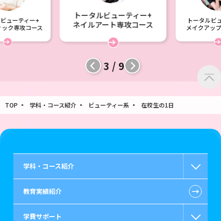
トータルビューティー+
ビューティー+
トータルビュ
ネイルアート専攻コース
ィック専攻コース
メイクアッ
3 / 9
TOP
学科・コース紹介
ビューティー系
在校生の1日
学科・コース紹介
←
教育実績紹介
国家公務員・地方公務員系
学費サポート
警察官・消防官系