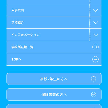
入学案内
救急救命士系
高等教育の修学支援新制度
学校紹介
公認会計士・税理士系
日本学生支援機構の奨学金
一般入学
インフォメーション
ビジネス系
国の教育ローン
AO入学
在校生からあなたへ
←
学校所在地一覧
情報IT系
提携教育ローン
指定校推薦入学
施設・研修所
お知らせ・新着情報
←
TOPへ
ゲーム・CG・デザイン系
保育士修学資金貸付制度
特別推薦入学
学生寮・マンションのご案内
在校生へのお知らせ
医療事務系
介護福祉士等修学資金貸付制度
推薦入学
大原の資格サポート制度
よくある質問
高校2年生の方へ
歯科衛生士系
専門実践教育訓練給付金制度
ボランティア・クラブ・
大原学園グループ案内
各種証明書の発行ご希望の方
生徒会活動推薦入学
保護者等の方へ
保育士・幼稚園教諭系
試験による特待生制度
自己推薦入学
卒業生の方
（2019年3月以降の卒業生）