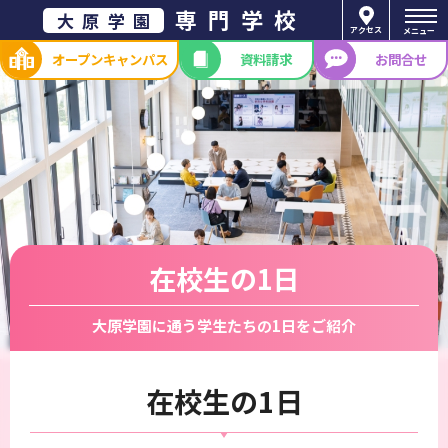
専門学校
大原学園
アクセス
メニュー
オープン
キャンパス
資料請求
お問合せ
在校生の1日
大原学園に通う学生たちの1日をご紹介
在校生の1日