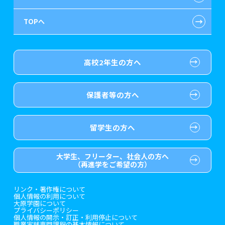
←
TOPへ
ゲーム・CG・デザイン系
保育士修学資金貸付制度
特別推薦入学
学生寮・マンションのご案内
在校生へのお知らせ
医療事務系
介護福祉士等修学資金貸付制度
推薦入学
大原の資格サポート制度
よくある質問
高校2年生の方へ
歯科衛生士系
専門実践教育訓練給付金制度
ボランティア・クラブ・
大原学園グループ案内
各種証明書の発行ご希望の方
生徒会活動推薦入学
保護者等の方へ
保育士・幼稚園教諭系
試験による特待生制度
自己推薦入学
卒業生の方
（2019年3月以降の卒業生）
介護福祉系
資格・クラブ活動による
大学生・短期大学生特別入学
採用ご担当の方
特待生制度
留学生の方へ
ホテル・鉄道・トラベル系
東京経営大学への3年次編入学
大学生、フリーター、社会人の方へ
（再進学をご希望の方）
ブライダル系
短期大学との併修
リンク・著作権について
個人情報の利用について
ビューティー系
入学前のお勧め学習システム
大原学園について
プライバシーポリシー
個人情報の開示・訂正・利用停止について
職業実践専門課程の基本情報について