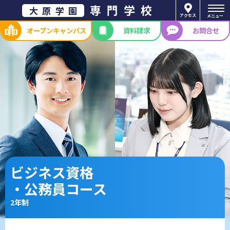
専門学校
大原学園
アクセス
メニュー
オープン
キャンパス
資料請求
お問合せ
ビジネス資格
・公務員コース
2年制