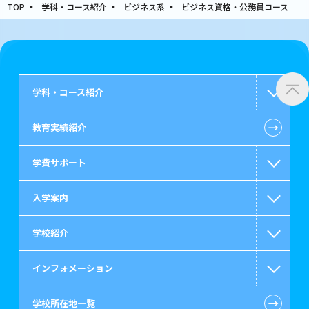
TOP
学科・コース紹介
ビジネス系
ビジネス資格・公務員コース
学科・コース紹介
←
教育実績紹介
国家公務員・地方公務員系
学費サポート
警察官・消防官系
入学案内
救急救命士系
高等教育の修学支援新制度
学校紹介
公認会計士・税理士系
日本学生支援機構の奨学金
一般入学
インフォメーション
ビジネス系
国の教育ローン
AO入学
在校生からあなたへ
←
学校所在地一覧
情報IT系
提携教育ローン
指定校推薦入学
施設・研修所
お知らせ・新着情報