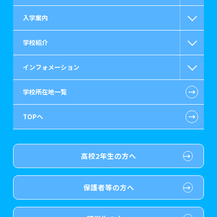
入学案内
救急救命士系
高等教育の修学支援新制度
学校紹介
公認会計士・税理士系
日本学生支援機構の奨学金
一般入学
インフォメーション
ビジネス系
国の教育ローン
AO入学
在校生からあなたへ
←
学校所在地一覧
情報IT系
提携教育ローン
指定校推薦入学
施設・研修所
お知らせ・新着情報
←
TOPへ
ゲーム・CG・デザイン系
保育士修学資金貸付制度
特別推薦入学
学生寮・マンションのご案内
在校生へのお知らせ
医療事務系
介護福祉士等修学資金貸付制度
推薦入学
大原の資格サポート制度
よくある質問
高校2年生の方へ
歯科衛生士系
専門実践教育訓練給付金制度
ボランティア・クラブ・
大原学園グループ案内
各種証明書の発行ご希望の方
生徒会活動推薦入学
保護者等の方へ
保育士・幼稚園教諭系
試験による特待生制度
自己推薦入学
卒業生の方
（2019年3月以降の卒業生）
介護福祉系
資格・クラブ活動による
大学生・短期大学生特別入学
採用ご担当の方
特待生制度