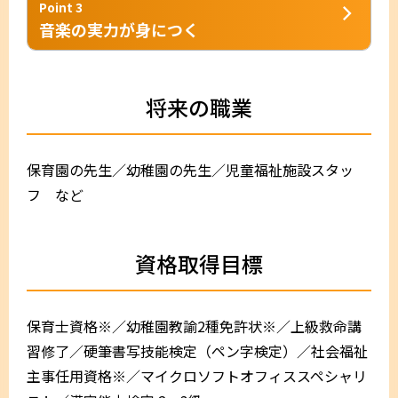
Point 3
音楽の実力が身につく
将来の職業
保育園の先生／幼稚園の先生／児童福祉施設スタッ
フ など
資格取得目標
保育士資格※／幼稚園教諭2種免許状※／上級救命講
習修了／硬筆書写技能検定（ペン字検定）／社会福祉
主事任用資格※／マイクロソフトオフィススペシャリ