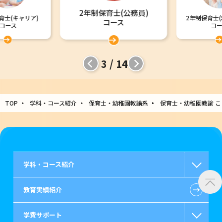
2年制保育士(公務員)
育士(キャリア)
2年制保育士(
コース
コース
コー
3 / 14
TOP
学科・コース紹介
保育士・幼稚園教諭系
保育士・幼稚園教諭 
学科・コース紹介
←
教育実績紹介
国家公務員・地方公務員系
学費サポート
警察官・消防官系