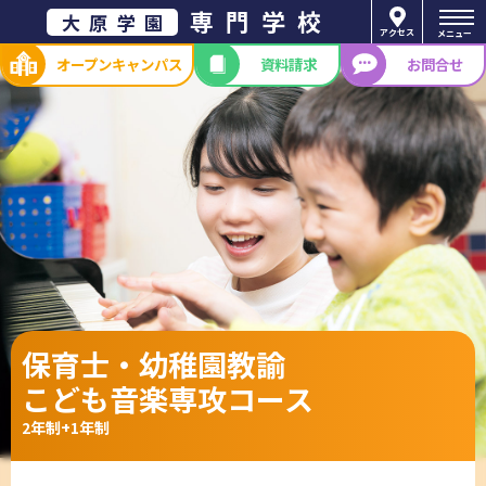
専門学校
大原学園
アクセス
メニュー
オープン
キャンパス
資料請求
お問合せ
保育士・幼稚園教諭
こども音楽専攻コース
2年制+1年制